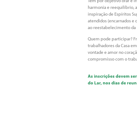
Tem por objetivo orar e ir
harmonia e reequilíbrio, a
inspiração de Espíritos S
atendidos (encarnados e 
ao reestabelecimento da
Quem pode participar? F
trabalhadores da Casa e
vontade e amor no coraçã
compromisso com o traba
As inscrições devem ser
do Lar, nos dias de reun