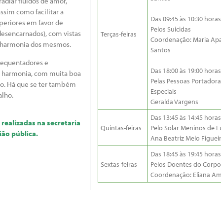
radiar fluidos de amor,
ssim como facilitar a
Das 09:45 às 10:30 horas
uperiores em favor de
Pelos Suicidas
desencarnados), com vistas
Terças-feiras
Coordenação: Maria Ap
 harmonia dos mesmos.
Santos
requentadores e
Das 18:00 às 19:00 horas
m harmonia, com muita boa
Pelas Pessoas Portador
o. Há que se ter também
Especiais
lho.
Geralda Vargens
Das 13:45 às 14:45 horas
 realizadas na secretaria
Quintas-feiras
Pelo Solar Meninos de Lu
ião pública.
Ana Beatriz Melo Figueir
Das 18:45 às 19:45 horas
Sextas-feiras
Pelos Doentes do Corpo
Coordenação: Eliana A