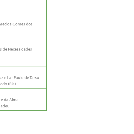
arecida Gomes dos
as de Necessidades
z e Lar Paulo de Tarso
edo (Bia)
 e da Alma
madeu